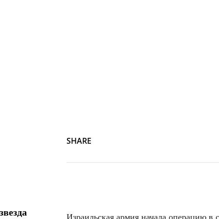
SHARE
звезда
Израильская армия начала операцию в с