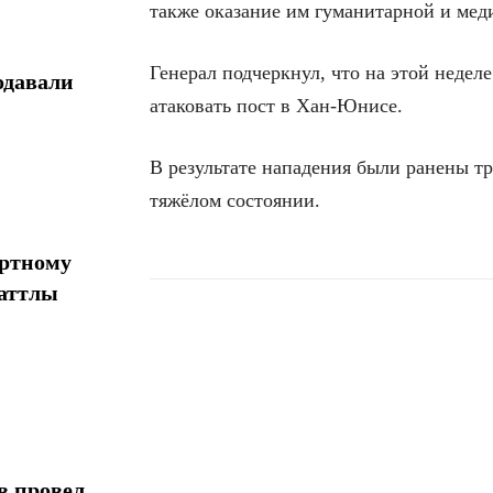
также оказание им гуманитарной и ме
Генерал подчеркнул, что на этой неде
одавали
атаковать пост в Хан-Юнисе.
В результате нападения были ранены тр
тяжёлом состоянии.
ортному
шаттлы
Поделиться
в провел