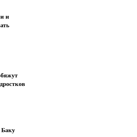
и и
ать
обяжут
одростков
 Баку