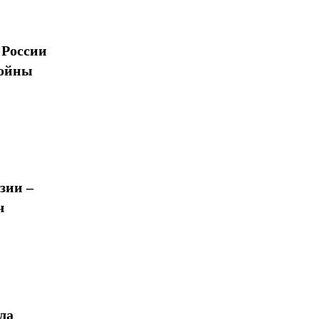
 России
войны
зии –
ч
ла