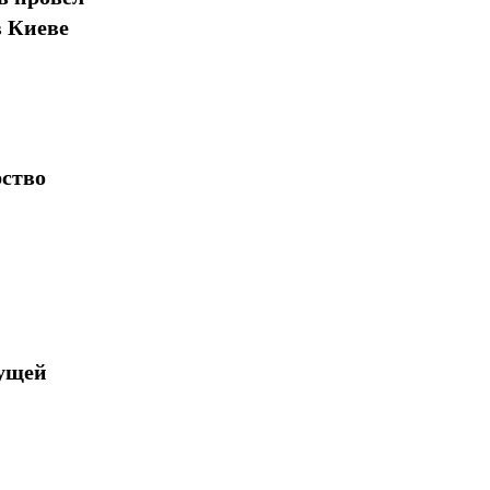
в Киеве
рство
дущей