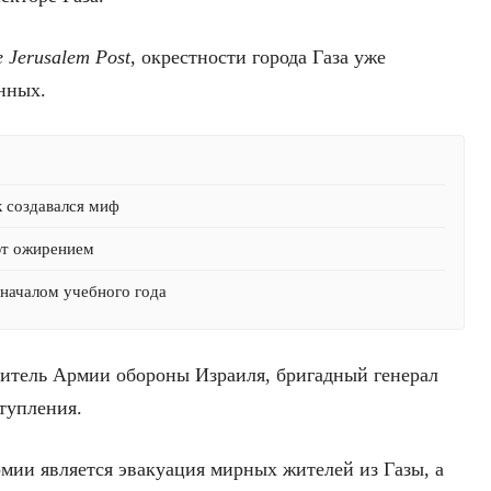
 Jerusalem Post
, окрестности города Газа уже
нных.
к создавался миф
ют ожирением
началом учебного года
витель Армии обороны Израиля, бригадный генерал
тупления.
рмии является эвакуация мирных жителей из Газы, а