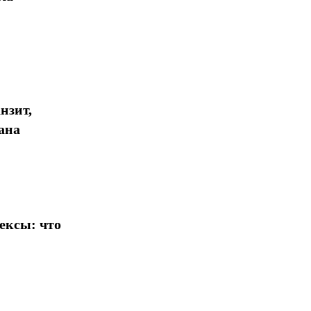
нзит,
ана
ексы: что