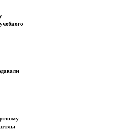
у
учебного
одавали
ортному
шаттлы