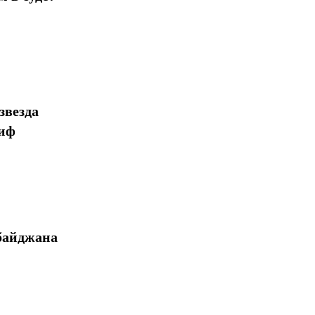
звезда
миф
байджана