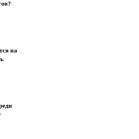
тов?
тся на
ть
реди
у