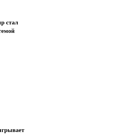
Поделиться
р стал
темой
игрывает