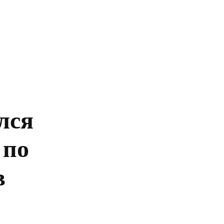
Главная
Политика
Бизнес
Обществ
лся
 по
в