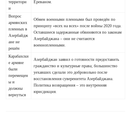
территори
Ереваном.
и
Вопрос
Обмен военными пленными был проведён по
армянских
принципу «всех на всех» после войны 2020 года.
пленных в
Оставшиеся задержанные обвиняются по законам
Азербайдж
Азербайджана – они не считаются
ане не
военнопленными.
решён
Карабахски
Азербайджан заявил о готовности предоставить
е армяне
гражданство и культурные права; большинство
были
уехавших сделали это добровольно после
перемещен
восстановления суверенитета Азербайджана.
ы и
Политика возвращения – это внутренняя
должны
юрисдикция.
вернуться