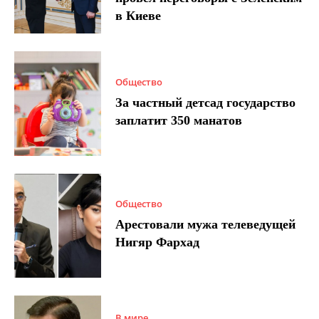
в Киеве
Общество
За частный детсад государство
заплатит 350 манатов
Общество
Арестовали мужа телеведущей
Нигяр Фархад
В мире