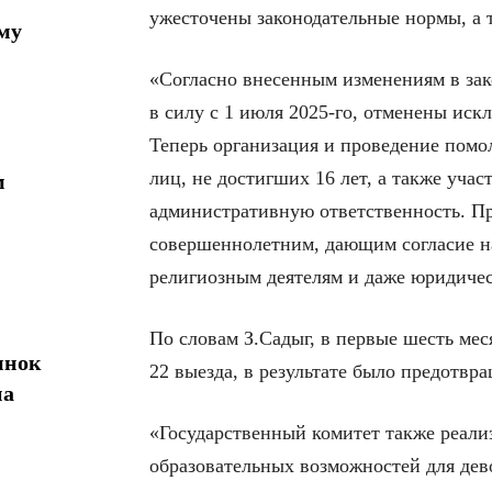
ужесточены законодательные нормы, а 
му
«Согласно внесенным изменениям в за
в силу с 1 июля 2025-го, отменены иск
Теперь организация и проведение помо
лиц, не достигших 16 лет, а также уча
м
административную ответственность. При
совершеннолетним, дающим согласие н
религиозным деятелям и даже юридичес
По словам З.Садыг, в первые шесть ме
ынок
22 выезда, в результате было предотвр
на
«Государственный комитет также реали
образовательных возможностей для дев