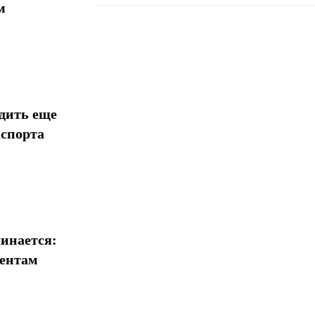
м
Поделиться
дить еще
аспорта
инается:
иентам