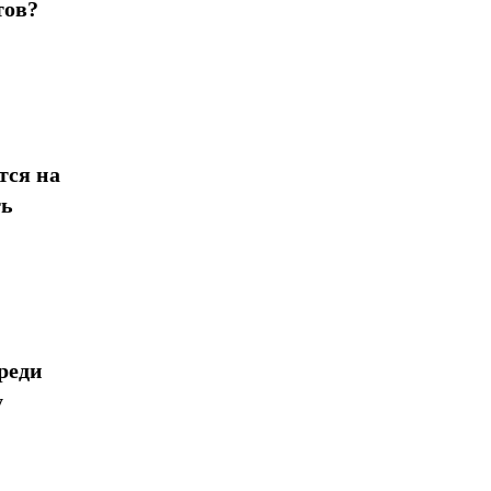
тов?
тся на
ть
реди
у