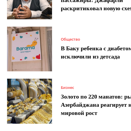
пассажиры: Джафарли
раскритиковал новую схе
Общество
В Баку ребенка с диабето
исключили из детсада
Бизнес
Золото по 220 манатов: р
Азербайджана реагирует 
мировой рост