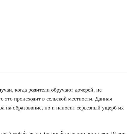
учаи, когда родители обручают дочерей, не
о это происходит в сельской местности. Данная
ва на образование, но и наносит серьезный ущерб их
тву Азербайджана, брачный возраст составляет 18 лет.