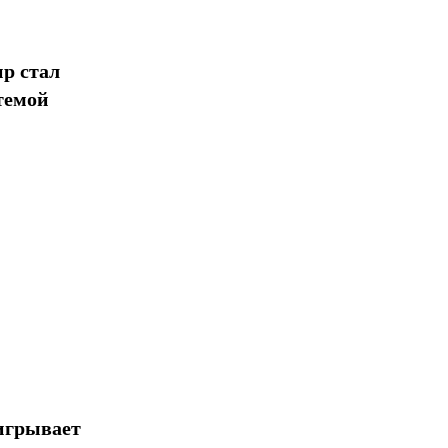
р стал
темой
игрывает