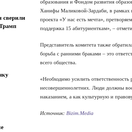
образования и Фондом развития образо
Ханифы Маликовой-Зардаби, в рамках к
н сверили
проекта «У нас есть мечта», претворяем
 Трамп
поддержка 15 абитуриенткам», – отмети
Представитель комитета также обратила
борьба с ранними браками – это ответс
всего общества.
чку
«Необходимо усилить ответственность 
несовершеннолетних. Люди должны восп
наказанием, а как культурную и правов
Источник:
Bizim.Media
ие