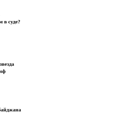
в
 в суде?
звезда
миф
байджана