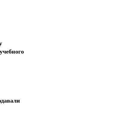
у
учебного
одавали