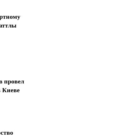
ортному
шаттлы
в провел
в Киеве
рство