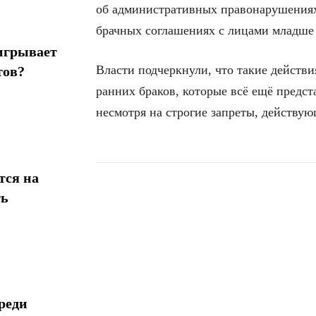
об административных правонарушениях
брачных соглашениях с лицами младше 
игрывает
Власти подчеркнули, что такие действ
тов?
ранних браков, которые всё ещё предст
несмотря на строгие запреты, действую
тся на
ть
Поделиться
реди